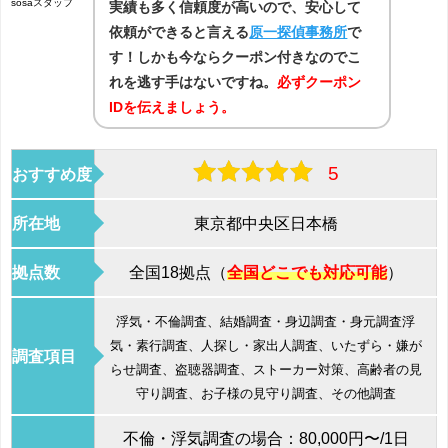
sosaスタッフ
実績も多く信頼度が高いので、安心して
依頼ができると言える
原一探偵事務所
で
す！しかも今ならクーポン付きなのでこ
れを逃す手はないですね。
必ずクーポン
IDを伝えましょう。
5
おすすめ度
所在地
東京都中央区日本橋
拠点数
全国18拠点（
全国どこでも対応可能
）
浮気・不倫調査、結婚調査・身辺調査・身元調査浮
気・素行調査、人探し・家出人調査、いたずら・嫌が
調査項目
らせ調査、盗聴器調査、ストーカー対策、高齢者の見
守り調査、お子様の見守り調査、その他調査
不倫・浮気調査の場合：80,000円〜/1日