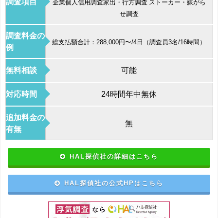
調査項目
企業個人信用調査家出・行方調査 ストーカー・嫌がら
せ調査
調査料金の
総支払額合計：288,000円〜/4日（調査員3名/16時間）
例
無料相談
可能
対応時間
24時間年中無休
追加料金の
無
有無
HAL探偵社の詳細はこちら
HAL探偵社の公式HPはこちら