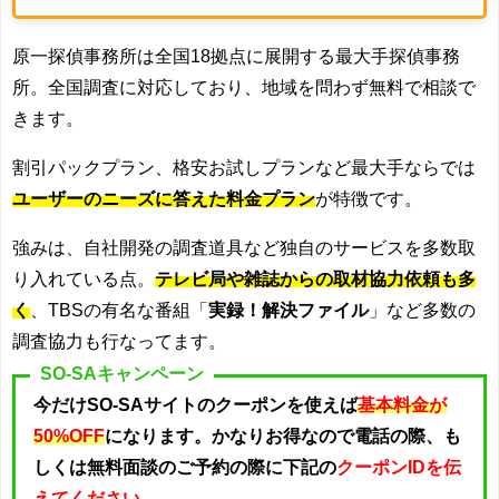
原一探偵事務所は全国
18
拠点に展開する最大手探偵事務
所。
全国調査に対応しており、地域を問わず無料で相談で
きます。
割引パックプラン、格安お試しプランなど最大手ならでは
ユーザーのニーズに答えた料金プラン
が特徴です。
強みは、自社開発の調査道具など独自のサービスを多数取
り入れている点。
テレビ局や雑誌からの取材協力依頼も多
く
、TBSの有名な番組「
実録！解決ファイル
」など多数の
調査協力も行なってます。
SO-SAキャンペーン
今だけSO-SAサイトのクーポンを使えば
基本料金が
50%OFF
になります。かなりお得なので電話の際、も
しくは無料面談のご予約の際に下記の
クーポンIDを伝
えてください。