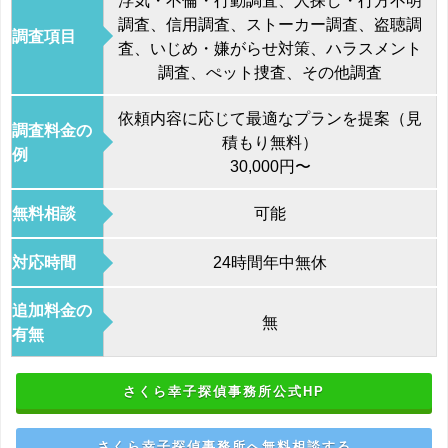
浮気・不倫・行動調査、人探し・行方不明
調査、信用調査、ストーカー調査、盗聴調
調査項目
査、いじめ・嫌がらせ対策、ハラスメント
調査、ぺット捜査、その他調査
依頼内容に応じて最適なプランを提案（見
調査料金の
積もり無料）
例
30,000円〜
無料相談
可能
対応時間
24時間年中無休
追加料金の
無
有無
さくら幸子探偵事務所公式HP
さくら幸子探偵事務所へ無料相談する