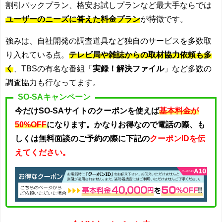
割引パックプラン、格安お試しプランなど最大手ならでは
ユーザーのニーズに答えた料金プラン
が特徴です。
強みは、自社開発の調査道具など独自のサービスを多数取
り入れている点。
テレビ局や雑誌からの取材協力依頼も多
く
、TBSの有名な番組「
実録！解決ファイル
」など多数の
調査協力も行なってます。
SO-SAキャンペーン
今だけSO-SAサイトのクーポンを使えば
基本料金が
50%OFF
になります。かなりお得なので電話の際、も
しくは無料面談のご予約の際に下記の
クーポンIDを伝
えてください。