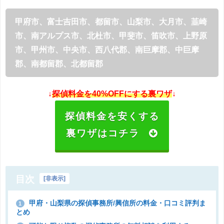
甲府市、富士吉田市、都留市、山梨市、大月市、韮崎
市、南アルプス市、北杜市、甲斐市、笛吹市、上野原
市、甲州市、中央市、西八代郡、南巨摩郡、中巨摩
郡、南都留郡、北都留郡
↓
探偵料金を40%OFFにする裏ワザ
↓
探偵料金を安くする
裏ワザはコチラ
目次
[
非表示
]
甲府・山梨県の探偵事務所/興信所の料金・口コミ評判ま
1
とめ