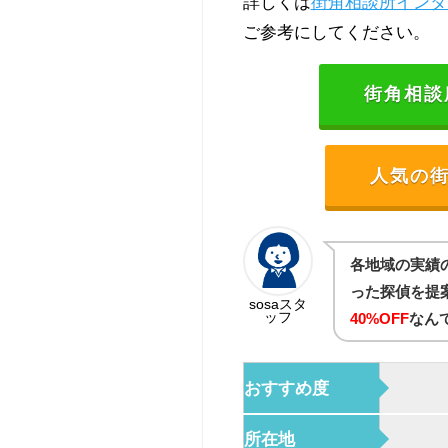
詳しくは
街角相談所インタ
ご参考にしてください。
街角相談所
人気の街
各地域の実績
った探偵を提
sosaスタ
ッフ
40%OFF
なん
おすすめ度
所在地