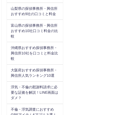
山梨県の探偵事務所・興信所
おすすめ9社の口コミと料金
富山県の探偵事務所・興信所
おすすめ10社口コミ料金の比
較
沖縄県おすすめ探偵事務所・
興信所10社を口コミと料金比
較
大阪府おすすめ探偵事務所・
興信所人気ランキング10選
浮気・不倫の慰謝料請求に必
要な証拠を解説！LINE画面は
ダメ？
不倫・浮気調査におすすめ
GPSアイテム&アプリ３選！