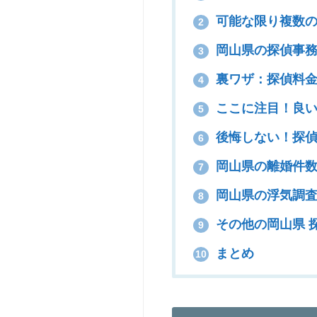
可能な限り複数の
2
岡山県の探偵事務
3
裏ワザ：探偵料金
4
ここに注目！良い
5
後悔しない！探偵
6
岡山県の離婚件数
7
岡山県の浮気調査
8
その他の岡山県 
9
まとめ
10