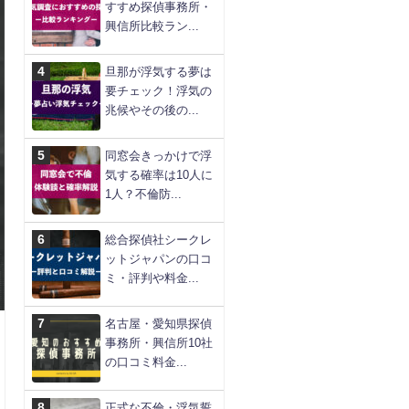
すすめ探偵事務所・
興信所比較ラン...
旦那が浮気する夢は
要チェック！浮気の
兆候やその後の...
同窓会きっかけで浮
気する確率は10人に
1人？不倫防...
総合探偵社シークレ
ットジャパンの口コ
ミ・評判や料金...
名古屋・愛知県探偵
事務所・興信所10社
の口コミ料金...
正式な不倫・浮気誓