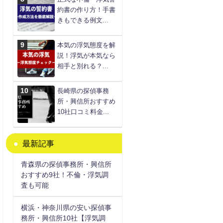
約書の作り方！手書
きもできる例文...
本気の浮気態度を解
説！浮気が本気なら
相手と別れる？...
長崎県の探偵事務
所・興信所おすすめ
10社口コミ料金...
最新記事
青森県の探偵事務所・興信所
おすすめ9社！不倫・浮気調
査も可能
横浜・神奈川県の安い探偵事
務所・興信所10社【浮気調