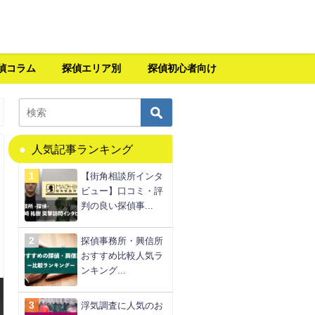
偵コラム
探偵エリア別
探偵初心者向け
人気記事ランキング
【街角相談所インタ
ビュー】口コミ・評
判の良い探偵事...
探偵事務所・興信所
おすすめ比較人気ラ
ンキング...
浮気調査に人気のお