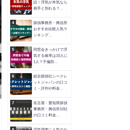
説！浮気が本気なら
相手と別れる？...
探偵事務所・興信所
おすすめ比較人気ラ
ンキング...
同窓会きっかけで浮
気する確率は10人に
1人？不倫防...
総合探偵社シークレ
ットジャパンの口コ
ミ・評判や料金...
名古屋・愛知県探偵
事務所・興信所10社
の口コミ料金...
浮気調査に人気のお