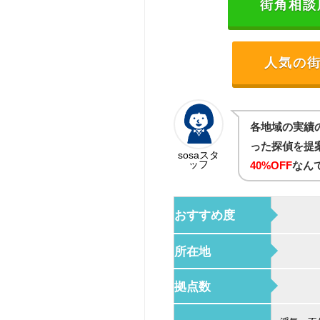
街角相談所
人気の街
各地域の実績
った探偵を提
sosaスタ
ッフ
40%OFF
なん
おすすめ度
所在地
拠点数