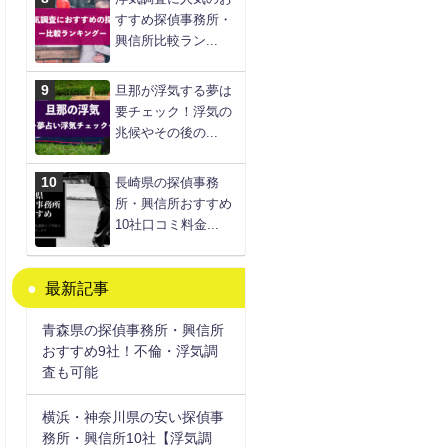
すすめ探偵事務所・
興信所比較ラン...
旦那が浮気する夢は
要チェック！浮気の
兆候やその後の...
長崎県の探偵事務
所・興信所おすすめ
10社口コミ料金...
最新記事
青森県の探偵事務所・興信所
おすすめ9社！不倫・浮気調
査も可能
横浜・神奈川県の安い探偵事
務所・興信所10社【浮気調