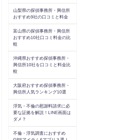
山梨県の探偵事務所・興信所
おすすめ9社の口コミと料金
富山県の探偵事務所・興信所
おすすめ10社口コミ料金の比
較
沖縄県おすすめ探偵事務所・
興信所10社を口コミと料金比
較
大阪府おすすめ探偵事務所・
興信所人気ランキング10選
浮気・不倫の慰謝料請求に必
要な証拠を解説！LINE画面は
ダメ？
不倫・浮気調査におすすめ
GPSアイテム&アプリ３選！