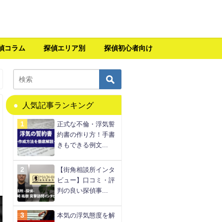
偵コラム
探偵エリア別
探偵初心者向け
人気記事ランキング
正式な不倫・浮気誓
約書の作り方！手書
きもできる例文...
【街角相談所インタ
ビュー】口コミ・評
判の良い探偵事...
本気の浮気態度を解